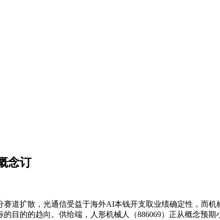
概念订
道扩散，光通信受益于海外AI本钱开支取业绩确定性，而机械
的目的的趋向。供给端，人形机械人（886069）正从概念预