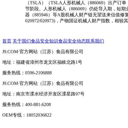
（TSLA）（TSLA人形机械人（886069）出
节阶段。人形机械人（886069）仍处导入期，短期
器（885946）等A股机械人财产链无望送来估值修
020972/020973)，产物国证机械人财产指数
首页
关于我们
食品安全知识
食品安全动态
联系我们
J9.COM·官方网站（江苏）食品有限公司
地址：福建省漳州市龙文区福岐北路1号
服务热线：0596-2106888
J9.COM·官方网站（江苏）食品有限公司
地址：南京市溧水经济开发区溧星路97号
服务热线：400-881-6208
OEM专线：18052036822