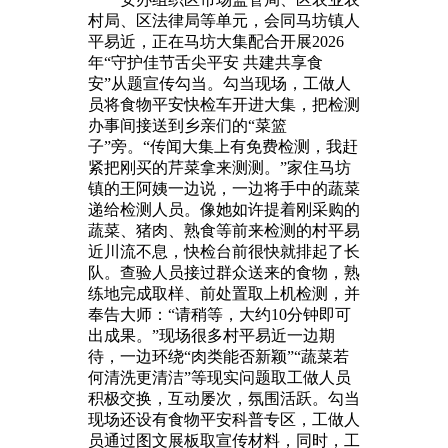
村局、区法律局等单元，会同马坊镇人
平易近，正在马坊大集配合开展2026
年“守护佳节舌尖平安 共建共享食
安”从题宣传勾当。勾当现场，工做人
员将食物平安快检车开进大集，把检测
办事间接送到乡亲们的“菜篮
子”旁。“传闻大集上有免费检测，我赶
紧把刚买的芹菜拿来测测。”家住马坊
镇的王阿姨一边说，一边将手中的蔬菜
递给检测人员。像她如许提着刚采购的
蔬菜、猪肉、熟食等前来检测的村平易
近川流不息，快检台前很快就排起了长
队。查验人员接过群众送来的食物，熟
练地完成取样、前处置取上机检测，并
奉告大师：“请稍等，大约10分钟即可
出成果。”现场很多村平易近一边期
待，一边环绕“肉类能否新颖”“蔬菜若
何清洗更清洁”等现实问题取工做人员
积极交换，互动屡次，氛围活跃。勾当
现场还设有食物平安科普专区，工做人
员通过图文展板取宣传材料，同时，工