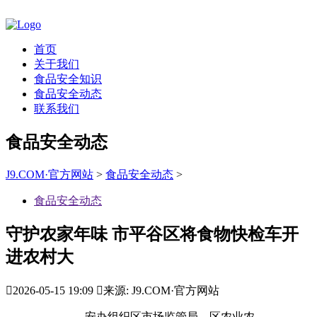
首页
关于我们
食品安全知识
食品安全动态
联系我们
食品安全动态
J9.COM·官方网站
>
食品安全动态
>
食品安全动态
守护农家年味 市平谷区将食物快检车开
进农村大

2026-05-15 19:09

来源: J9.COM·官方网站
安办组织区市场监管局、区农业农