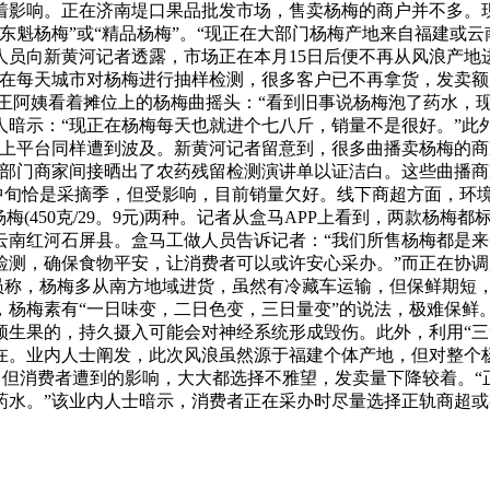
着影响。正在济南堤口果品批发市场，售卖杨梅的商户并不多。现
“东魁杨梅”或“精品杨梅”。“现正在大部门杨梅产地来自福建或
员向新黄河记者透露，市场正在本月15日后便不再从风浪产地进货
。“现正在每天城市对杨梅进行抽样检测，很多客户已不再拿货，发
近王阿姨看着摊位上的杨梅曲摇头：“看到旧事说杨梅泡了药水，
暗示：“现正在杨梅每天也就进个七八斤，销量不是很好。”此
上平台同样遭到波及。新黄河记者留意到，很多曲播卖杨梅的商家
部门商家间接晒出了农药残留检测演讲单以证洁白。这些曲播商
月中旬恰是采摘季，但受影响，目前销量欠好。线下商超方面，环
魁杨梅(450克/29。9元)两种。记者从盒马APP上看到，两款杨梅
云南红河石屏县。盒马工做人员告诉记者：“我们所售杨梅都是
检测，确保食物平安，让消费者可以或许安心采办。”而正在协
人员称，杨梅多从南方地域进货，虽然有冷藏车运输，但保鲜期短
梅素有“一日味变，二日色变，三日量变”的说法，极难保鲜。“此
生果的，持久摄入可能会对神经系统形成毁伤。此外，利用“三无
在。业内人士阐发，此次风浪虽然源于福建个体产地，但对整个杨
，但消费者遭到的影响，大大都选择不雅望，发卖量下降较着。
药水。”该业内人士暗示，消费者正在采办时尽量选择正轨商超