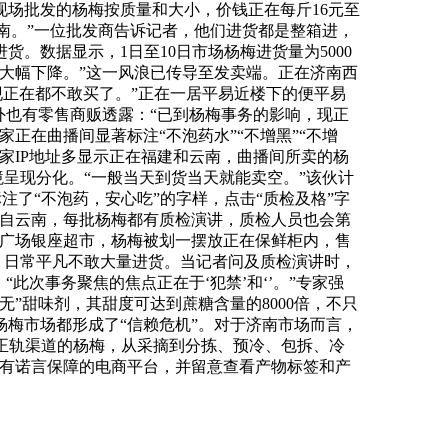
场批发的杨梅按质量和大小，价钱正在每斤16元至
云南。”一位批发商告诉记者，他们进货都是整箱进，
。数据显示，1日至10日市场杨梅进货量为5000
卖额大幅下降。”这一风浪已传导至发卖端。正在济南西
现正在都不敢买了。”正在一居平易近楼下的便平易
外也有零售商贩透露：“已到杨梅事务的影响，现正
正在曲播间显著标注“不泡药水”“不增黑”“不增
家IP地址多显示正在福建和云南，曲播间所卖的杨
境呈现分化。“一般当天到货当天就能卖空。”该伙计
都标注了“不泡药，安心吃”的字样，点击“质检及格”字
来自云南，每批杨梅都有质检演讲，质检人员也会第
调广场银座超市，杨梅被划一摆放正在保鲜柜内，售
，日常平凡不敢大量进货。当记者问及质检演讲时，
次事务聚焦的焦点正在于‘犯禁’和‘’。”专家强
”甜味剂，其甜度可达到蔗糖含量的8000倍，不只
梅市场都形成了“信赖危机”。对于济南市场而言，
“正轨渠道的杨梅，从采摘到分拣、预冷、包拆、冷
或有诺言保障的电商平台，并留意查看产物标签和产