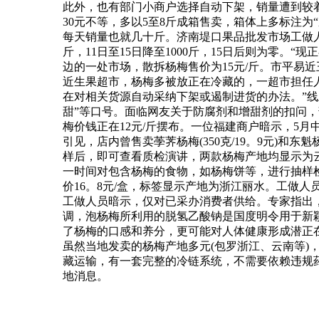
此外，也有部门小商户选择自动下架，销量遭到较
30元不等，多以5至8斤成箱售卖，箱体上多标注为
每天销量也就几十斤。济南堤口果品批发市场工做人
斤，11日至15日降至1000斤，15日后则为零
边的一处市场，散拆杨梅售价为15元/斤。市平易
近生果超市，杨梅多被放正在冷藏的，一超市担任人
在对相关货源自动采纳下架或遏制进货的办法。”线
甜”等口号。面临网友关于防腐剂和增甜剂的扣问，
梅价钱正在12元/斤摆布。一位福建商户暗示，5
引见，店内曾售卖荸荠杨梅(350克/19。9元)和东
样后，即可查看质检演讲，两款杨梅产地均显示为
一时间对包含杨梅的食物，如杨梅饼等，进行抽样
价16。8元/盒，标签显示产地为浙江丽水。工做
工做人员暗示，仅对已采办消费者供给。专家指出，杨
调，泡杨梅所利用的脱氢乙酸钠是国度明令用于新颖
了杨梅的口感和养分，更可能对人体健康形成潜正
虽然当地发卖的杨梅产地多元(包罗浙江、云南等)
藏运输，有一套完整的冷链系统，不需要依赖违规
地消息。