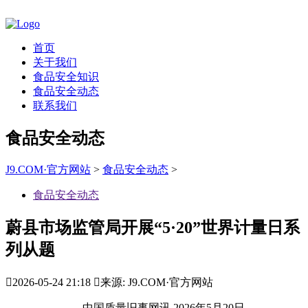
首页
关于我们
食品安全知识
食品安全动态
联系我们
食品安全动态
J9.COM·官方网站
>
食品安全动态
>
食品安全动态
蔚县市场监管局开展“5·20”世界计量日系
列从题

2026-05-24 21:18

来源: J9.COM·官方网站
中国质量旧事网讯 2026年5月20日