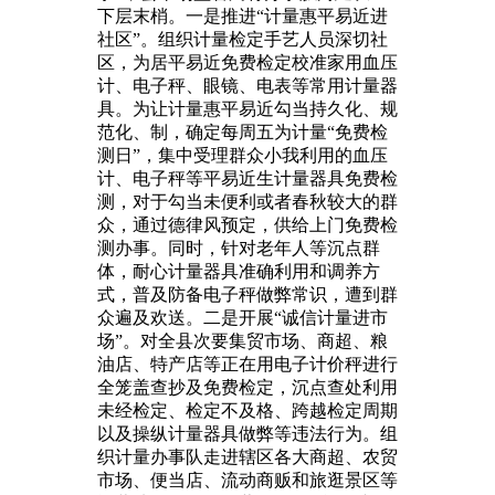
下层末梢。一是推进“计量惠平易近进
社区”。组织计量检定手艺人员深切社
区，为居平易近免费检定校准家用血压
计、电子秤、眼镜、电表等常用计量器
具。为让计量惠平易近勾当持久化、规
范化、制，确定每周五为计量“免费检
测日”，集中受理群众小我利用的血压
计、电子秤等平易近生计量器具免费检
测，对于勾当未便利或者春秋较大的群
众，通过德律风预定，供给上门免费检
测办事。同时，针对老年人等沉点群
体，耐心计量器具准确利用和调养方
式，普及防备电子秤做弊常识，遭到群
众遍及欢送。二是开展“诚信计量进市
场”。对全县次要集贸市场、商超、粮
油店、特产店等正在用电子计价秤进行
全笼盖查抄及免费检定，沉点查处利用
未经检定、检定不及格、跨越检定周期
以及操纵计量器具做弊等违法行为。组
织计量办事队走进辖区各大商超、农贸
市场、便当店、流动商贩和旅逛景区等