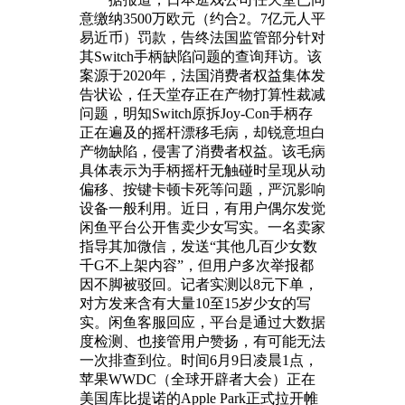
意缴纳3500万欧元（约合2。7亿元人平
易近币）罚款，告终法国监管部分针对
其Switch手柄缺陷问题的查询拜访。该
案源于2020年，法国消费者权益集体发
告状讼，任天堂存正在产物打算性裁减
问题，明知Switch原拆Joy-Con手柄存
正在遍及的摇杆漂移毛病，却锐意坦白
产物缺陷，侵害了消费者权益。该毛病
具体表示为手柄摇杆无触碰时呈现从动
偏移、按键卡顿卡死等问题，严沉影响
设备一般利用。近日，有用户偶尔发觉
闲鱼平台公开售卖少女写实。一名卖家
指导其加微信，发送“其他几百少女数
千G不上架内容”，但用户多次举报都
因不脚被驳回。记者实测以8元下单，
对方发来含有大量10至15岁少女的写
实。闲鱼客服回应，平台是通过大数据
度检测、也接管用户赞扬，有可能无法
一次排查到位。时间6月9日凌晨1点，
苹果WWDC（全球开辟者大会）正在
美国库比提诺的Apple Park正式拉开帷