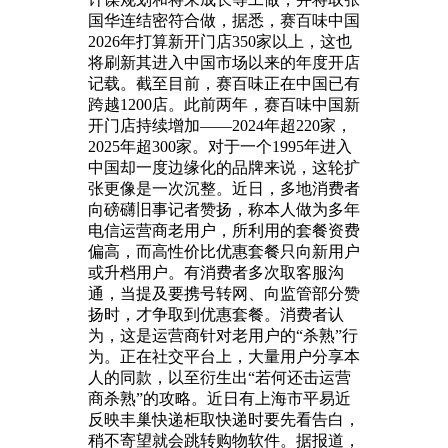
国华连结密符合做，据悉，赛百味中国
2026年打算新开门店350家以上，这也
将刷新其进入中国市场以来的年度开店
记载。截至目前，赛百味正在中国已有
跨越1200店。此前两年，赛百味中国新
开门店持续增加——2024年超220家，
2025年超300家。对于一个1995年进入
中国却一度边缘化的品牌来说，这轮扩
张更像是一次沉整。近日，多地消费者
向磅礴旧事记者赞扬，称本人做为多年
电信运营商老用户，所利用的套餐资费
偏高，而高性价比优惠套餐只向新用户
或升档用户。有消费者多次取客服沟
通，当提及要携号转网、向监管部分赞
扬时，才争取到优惠套餐。消费者认
为，这是运营商针对老用户的“杀熟”行
为。正在社交平台上，大量用户分享本
人的同款，以至衍生出“若何还击运营
商杀熟”的攻略。近日有上海市平易近
反映丰巢快递柜取快递时要先看告白，
稍不寄望就会跳转购物软件。据报道，