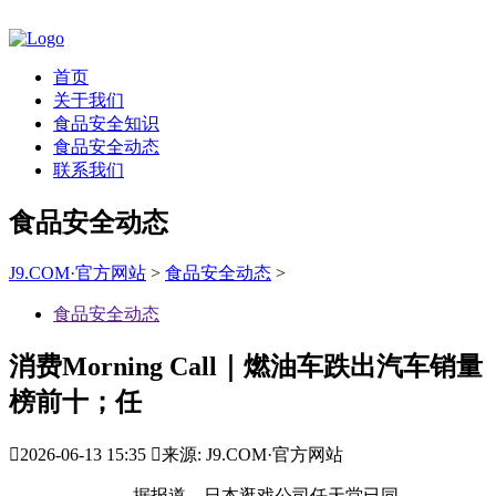
首页
关于我们
食品安全知识
食品安全动态
联系我们
食品安全动态
J9.COM·官方网站
>
食品安全动态
>
食品安全动态
消费Morning Call｜燃油车跌出汽车销量
榜前十；任

2026-06-13 15:35

来源: J9.COM·官方网站
据报道，日本逛戏公司任天堂已同