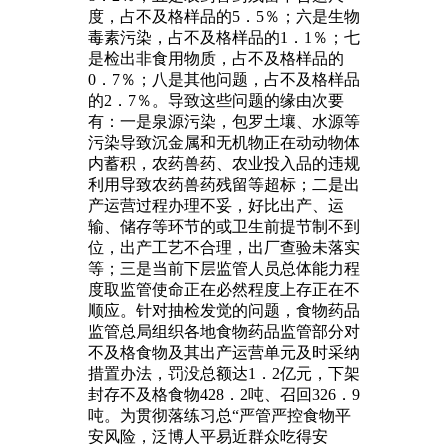
度，占不及格样品的5．5％；六是生物
毒素污染，占不及格样品的1．1％；七
是检出非食用物质，占不及格样品的
0．7％；八是其他问题，占不及格样品
的2．7％。导致这些问题的缘由次要
有：一是泉源污染，包罗土壤、水源等
污染导致沉金属和无机物正在动动物体
内蓄积，农药兽药、农业投入品的违规
利用导致农药兽药残留等超标；二是出
产运营过程办理不妥，好比出产、运
输、储存等环节的或卫生前提节制不到
位，出产工艺不合理，出厂查验未落实
等；三是当前下层监管人员总体能力程
度取监管使命正在必然程度上存正在不
顺应。针对抽检发觉的问题，食物药品
监管总局组织各地食物药品监管部分对
不及格食物及其出产运营单元及时采纳
措置办法，罚没总额达1．2亿元，下架
封存不及格食物428．2吨、召回326．9
吨。为贯彻落练习总“严管严控食物平
安风险，泛博人平易近群众吃得安