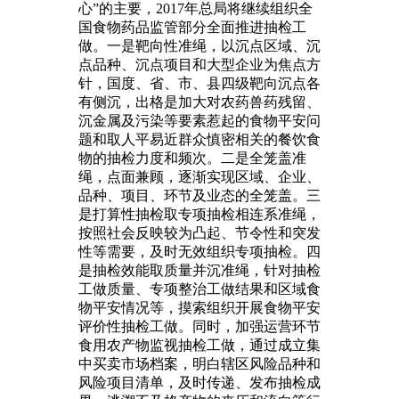
心”的主要，2017年总局将继续组织全
国食物药品监管部分全面推进抽检工
做。一是靶向性准绳，以沉点区域、沉
点品种、沉点项目和大型企业为焦点方
针，国度、省、市、县四级靶向沉点各
有侧沉，出格是加大对农药兽药残留、
沉金属及污染等要素惹起的食物平安问
题和取人平易近群众慎密相关的餐饮食
物的抽检力度和频次。二是全笼盖准
绳，点面兼顾，逐渐实现区域、企业、
品种、项目、环节及业态的全笼盖。三
是打算性抽检取专项抽检相连系准绳，
按照社会反映较为凸起、节令性和突发
性等需要，及时无效组织专项抽检。四
是抽检效能取质量并沉准绳，针对抽检
工做质量、专项整治工做结果和区域食
物平安情况等，摸索组织开展食物平安
评价性抽检工做。同时，加强运营环节
食用农产物监视抽检工做，通过成立集
中买卖市场档案，明白辖区风险品种和
风险项目清单，及时传递、发布抽检成