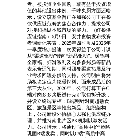
者、被投资企业回购，或有益于投资增
值的其他退出体例。千味央厨方面还暗
示，设立该基金旨正在加强公司正在餐
饮供应链范畴的焦点合作力，提拔公司
对接和操纵本钱市场的能力。（红餐供
应链指南）6月9日，安井食物发布投资
者调研记实表，2025年四时度及2026年
一季度增加提速，次要得益于公司计谋
从“渠道驱动”转向“新品驱动”。暖锅料
全家福、虾滑系列及肉多多烤肠等新品
表示合适预期，同时团餐渠道拓展及行
业需求回暖亦供给支持。公司明白将烤
肠板块定位为继暖锅料、面米成品后的
第三大从业。2026年，公司打算正在C
端对肉多多烤肠进行克沉取包拆升级，
并设立终端专柜；B端则针对商超熟食
区、旅逛景区等推出新品。组织架构
上，公司新设外协核心以强化供应链办
理，并维持南北片区PK机制以激发活
力。公司暗示，将通过“高质中价”策略
巩固B端发卖，同时以C端“高质中高