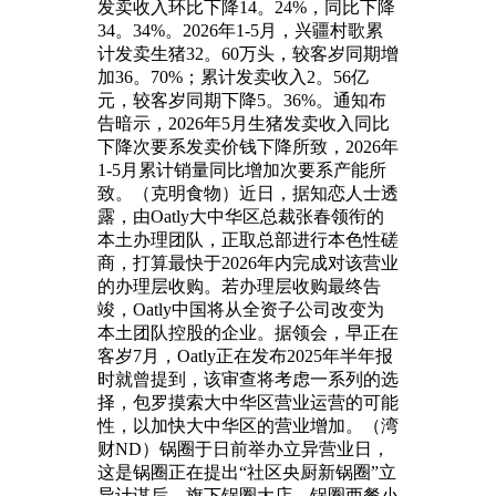
发卖收入环比下降14。24%，同比下降
34。34%。2026年1-5月，兴疆村歌累
计发卖生猪32。60万头，较客岁同期增
加36。70%；累计发卖收入2。56亿
元，较客岁同期下降5。36%。通知布
告暗示，2026年5月生猪发卖收入同比
下降次要系发卖价钱下降所致，2026年
1-5月累计销量同比增加次要系产能所
致。（克明食物）近日，据知恋人士透
露，由Oatly大中华区总裁张春领衔的
本土办理团队，正取总部进行本色性磋
商，打算最快于2026年内完成对该营业
的办理层收购。若办理层收购最终告
竣，Oatly中国将从全资子公司改变为
本土团队控股的企业。据领会，早正在
客岁7月，Oatly正在发布2025年半年报
时就曾提到，该审查将考虑一系列的选
择，包罗摸索大中华区营业运营的可能
性，以加快大中华区的营业增加。（湾
财ND）锅圈于日前举办立异营业日，
这是锅圈正在提出“社区央厨新锅圈”立
异计谋后，旗下锅圈大店、锅圈西餐小