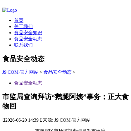
首页
关于我们
食品安全知识
食品安全动态
联系我们
食品安全动态
J9.COM·官方网站
>
食品安全动态
>
食品安全动态
市监局查询拜访“鹅腿阿姨”事务；正大食
物回

2026-06-20 14:39

来源: J9.COM·官方网站
市海淀区市场监视办理局发布环境