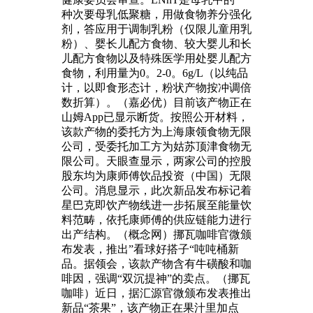
种次要母乳低聚糖，用做食物养分强化
剂，答应用于调制乳粉（仅限儿童用乳
粉）、婴长儿配方食物、较大婴儿和长
儿配方食物以及特殊医学用处婴儿配方
食物，利用量为0。2-0。6g/L（以纯品
计，以即食形态计，粉状产物按冲调倍
数折算）。（嘉必优）目前该产物正在
山姆App已显示断货。按照公开材料，
该款产物的委托方为上海康领食物无限
公司，受委托加工方为姑苏顶津食物无
限公司。天眼查显示，两家公司的控股
股东均为康师傅饮品投资（中国）无限
公司。消息显示，此次新品发布标记着
星巴克即饮产物线进一步拓展至能量饮
料范畴，依托康师傅的供应链能力进行
出产结构。（概念网）挪瓦咖啡官微颁
布发表，推出”看球好搭子“吨吨桶新
品。据领会，该款产物含有牛磺酸和咖
啡因，强调“双沉提神”的卖点。（挪瓦
咖啡）近日，据汇源官微颁布发表推出
新品“茶果”，该产物正在果汁里加点