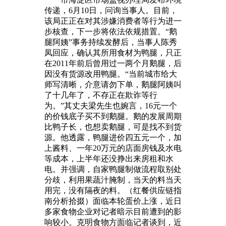
传递，6月10日，问询当事人。目前，
该局正正在对其涉嫌消费者等行为进一
步核查，下一步将依法依规措置。“鹅
腿阿姨”事务持续发酵后，当事人陈秀
凤回应，确认其所用食材为鸭腿，只正
在2011年前后曾用过一两个月鹅腿，后
因没有货源改用鸭腿。“当前城市给大
师写清晰，介意请勿下单，鹅腿阿姨叫
了十几年了，不存正在欺诈等行
为。”其丈夫梁先生也婉言，16元一个
的价钱底子买不到鹅腿。鹅的发展周期
比鸭子长，也想卖鹅腿，可是找不到货
源。他透露，鸭腿进价四五元一个，加
上酱料、一年20万元的店面房钱及水电
等成本，上半年还没挣出来房租和水
电。并强调，自家鸭腿制做流程取别处
分歧，利用果蔬汁腌制，当天的料当天
用完，没有隔夜的料。（红餐供应链指
南分析拾掇）面临本轮蛋价上涨，近日
多家食物企业对记者暗示目前遭到的影
响较小。克明食物方面临记者谈到，近