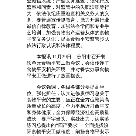
业诚信系统；严酷义务逃查，强化行政
监察和问责，对监管中的失职渎职等行
为，依法依纪庄重逃查相关义务人的义
务。要普遍宣传抓教育，鼎力开展行业
诚信自律教育，加强法令学问和专业手
艺培训，加强食物出产运营从体的食物
平安义务认识，提高食物平安监管步队
依法行政认识和法律程度。
本报讯 11月29日，汾阳市召开餐
饮单元食物平安工做会议，会议传递了
食物平安相关环境，并对餐饮办事食物
平安工做进行了放置摆设。
会议强调，各级各部分要提高坐
位、强化担任，认实进修贯彻习总关于
食物平安的主要，坐正在全方位鞭策高
质量成长的高度，全力平易近群命平安
和身体健康，全力保障经济社会高质量
成长。要严字当头、实处出力，认实落
练习总提出的“四严要求”，全面提拔汾
阳食物平安工做程度；阐扬食物平安示