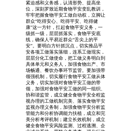
紧迫感和义务感，认清形势、提高坐
位，深刻罗致近期食物平安变乱教训，
牢牢把握食物平安工做自动权，立脚让
群众“吃得安心、吃得平安、吃得健
康”这一方针，扛起食物平安义务，一
级抓一级，层层抓落实，食物平安底
线，确保人平易近群众“舌尖上的平
安”。要明白方针抓沉点，切实推品平
安各项工做落实落细，连系工做现实，
层层分化工做使命，把工做义务明白到
具体单元和义务人，加强食物出产、市
场畅通、餐饮办事环节监管。要加强带
领强机制，切实履行食物平安工做从体
义务，切实加强对食物平安工做的带
领，加强对食物平安工做的同一组织、
协和谐监管，成立健全食物平安全程监
视办理的工做机制完美、落实食物平安
监视办理义务制，加强食物平安分析监
管能力和分析协调能力扶植，成立和完
美分析考评机制；建立长效机制，成立
健全食物平安风险监测、过程逃溯、企