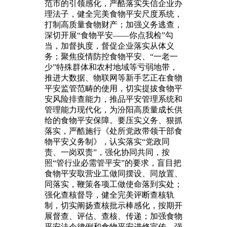
范市的引领感化，严酷落实失信企业办
理法子，健全完美食物平安尺度系统，
打制高质量食物财产；加强义务逃查，
深切开展“食物平安——你点我检”勾
当，加督执度，督促企业落实从体义
务；聚焦疫情防控食物平安、“一老一
少”特殊群体和农村地域等亏弱地带，
推进大数据、物联网等新手艺正在食物
平安监管范畴的使用，切实提拔食物平
安风险排查能力，推品平安管理系统和
管理能力现代化，为汾阳高质量成长供
给的食物平安保障。要压实义务、狠抓
落实，严酷施行《处所党政带领干部食
物平安义务制》，认实落实“党政同
责、一岗双责”，强化协同共同，按
照“管行业必需管平安”的要求，盲目把
食物平安取营业工做同摆设、同放置、
同落实，鞭策各项工做使命落到实处；
强化查核督导，健全完美评断查核轨
制，切实阐扬查核批示棒感化，按期开
展督查、评估、查核、传递；加强食物
平安法令律例和食物平安进修宣传，强