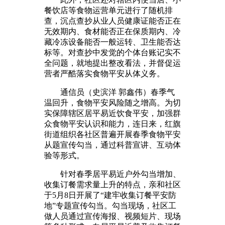
餐饮店等食物运营单元进行了随机排
查，沉点查抄从业人员健康证能否正在
无效期内、食材能否正在保质期内、冷
藏冷冻设备能否一般运转、卫生能否达
标等。对查抄中发觉的个体台账记实不
全问题，就地提出整改看法，并督促运
营者严酷落实食物平安从体义务。
通信员（史滨洋 郭鑫伟）春季气
温回升，食物平安风险随之增高。为切
实保障辖区居平易近饮食平安，加强群
众食物平安认识和能力，连日来，红旗
街道组织各社区普遍开展春季食物平安
从题宣传勾当，通过科普宣讲、互动体
验等形式。
针对春季居平易近户外勾当增加、
收集订餐需求量上升的特点，亲和社区
于5月8日开展了“建牢收集订餐平安防
地”专题宣传勾当。勾当现场，社区工
做人员通过宣传海报、视频短片、现场