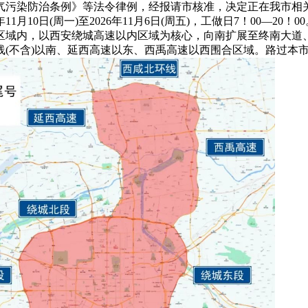
气污染防治条例》等法令律例，经报请市核准，决定正在我市相
1月10日(周一)至2026年11月6日(周五)，工做日7！00—2
区域内，以西安绕城高速以内区域为核心，向南扩展至终南大道、
线(不含)以南、延西高速以东、西禹高速以西围合区域。路过本