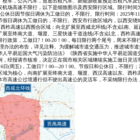
校车，公共汽车，巡逛出租汽车、新能源收集预定出租汽车及快速
高速不限行，以下是细致图示及西安限行区域。限行时间为2025年1
休日因节假日调休为工做日的，不限行。限行时间：2025年11月10日
因节假日调休为工做日的，不限行。西安市行政区域内，以西安
、西柞高速以西围合区域；向北扩展至西咸北环线(不含)以南、
展至终南大道、堰渡、三星快速干道连线(不含)以北，西柞高速
行政策，工做日7！00-20！00，每日限行两个尾号，周末不
行交通办理办法的布告，详见注释。为缓解城市道交通压力，推进城
华人平易近国大气污染防治法》《陕西省实施中华人平易近国道
例，经报请市核准，决定正在我市相关区域继续实施工做日灵活
6年11月6日(周五)，工做日7！00—20！00。节假日和公休日，
区域为核心，向南扩展至终南大道、堰渡、西汉高速以东、西柞高
本市高速公过境通行但不驶出高速公的灵活车，不采纳限行办法