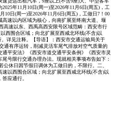
货运出租汽车，9座以上(不含9座)大、中型客车
1月10日(周一)至2026年11月6日(周五)，工
(周一)至2026年11月6日(周五)，工做日7！00
绕城高速以内区域为核心，向南扩展至终南大道、堰
延西高速以东、西禹高西安限号区域范畴：西安市行
以西围合区域；向北扩展至西咸北环线(不含)以
限行。详见注释。【导语】：西安市交通运输局关于
市道交通有序运转，削减灵活车尾气排放对空气质量的
交通平安法》《西安市道交通平安条例》《西安市灵
车尾号限行交通办理办法。现就相关事项布告如下：
不限行；若公休日因节假日调休为工做日的，不限行。二、
速以西围合区域；向北扩展至西咸北环线(不含)以
，答应通行。