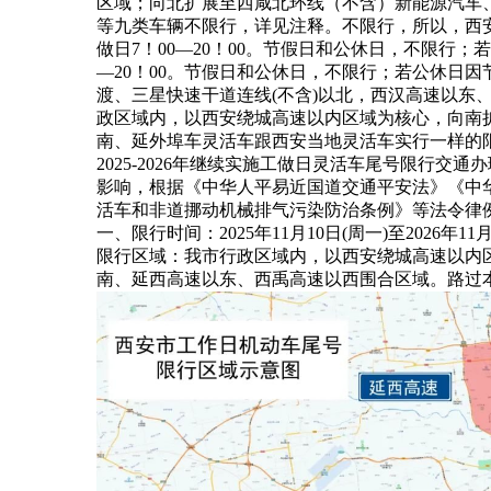
区域；向北扩展至西咸北环线（不含）新能源汽车、
等九类车辆不限行，详见注释。不限行，所以，西安机场
做日7！00—20！00。节假日和公休日，不限行；若公
—20！00。节假日和公休日，不限行；若公休日
渡、三星快速干道连线(不含)以北，西汉高速以东
政区域内，以西安绕城高速以内区域为核心，向南扩
南、延外埠车灵活车跟西安当地灵活车实行一样的限
2025-2026年继续实施工做日灵活车尾号限
影响，根据《中华人平易近国道交通平安法》《中
活车和非道挪动机械排气污染防治条例》等法令律
一、限行时间：2025年11月10日(周一)至202
限行区域：我市行政区域内，以西安绕城高速以内
南、延西高速以东、西禹高速以西围合区域。路过