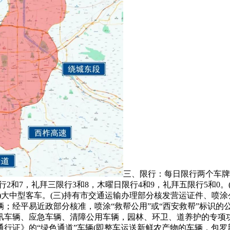
三、限行：每日限行两个车牌
行2和7，礼拜三限行3和8，木曜日限行4和9，礼拜五限行5和0
座)大中型客车。(三)持有市交通运输办理部分核发营运证件、喷
；经平易近政部分核准，喷涂“救帮公用”或“西安救帮”标识的公
汛车辆、应急车辆、清障公用车辆，园林、环卫、道养护的专项功
行证》的“绿色通道”车辆(即整车运送新鲜农产物的车辆，包