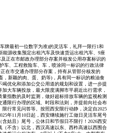
车牌最初一位数字为准)的灵活车，礼拜一限行1和
车、新能源收集预定出租汽车及快速货运出租汽车、9座
政车及正在市邮政办理部分存案并核发公用存案标识的
救护车、工程救险车、车，喷涂同一标识的行政法律
并正在市交通办理部分存案，持有从管部分核发的
畜，新颖的肉、蛋、奶等)，具有同一标识的粮油食
不竭优化和添加公交公用道的规划和设置，进一步提
并加大车辆投放，最大限度满脚市平易近出行需求，
质量指数的及时监测，做好超标排放车辆的监视检测
交通限行办理的区域、时段和法则，并提前向社会布
限行常见问答等。按照西安限行动静，决定自2025
25年11月10日起，西安继续施行工做日灵活车尾号
含姑且）尾号，公休日和节假日不限行！2026西安
线（不含）以北，西汉高速以东、西柞高速以西围合