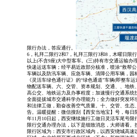
限行办法，答应通行。
6，礼拜二限行2和7，礼拜三限行3和8，木曜日限
以上(不含9座)大中型客车。(三)持有市交通运
快递运送车辆；经平易近政部分核准，喷涂“救帮公
车辆以及防汛车辆、应急车辆、清障公用车辆，园
《灵活车绿色通行证》的“绿色通道”车辆(即整车
物配送车辆。六、交管、资本规划、交通、、地铁
高公交、地铁运力及办事程度；加速慢行交通系统
全面提拔城市交通科学办理能力；全力做好突发环
和法律工做，勤奋改善空气质量。十、交管、生态
告。温暖提醒：微信搜刮【西安当地宝】号，每日限
年11月10日起，西安继续施行工做日灵活车尾号限
限行交通办理办法，以下是细致消息，大师请看。按
限行区域为：西安市行政区域内，以西安绕城高速