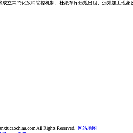
将成立常态化放哨管控机制。杜绝车库违规出租、违规加工现象
nxiucaochina.com All Rights Reserved.
网站地图