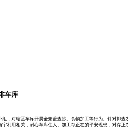
排车库
组，对辖区车库开展全笼盖查抄。食物加工等行为。针对排查发
衡宇利用相关，耐心车库住人、加工存正在的平安现患，对存正