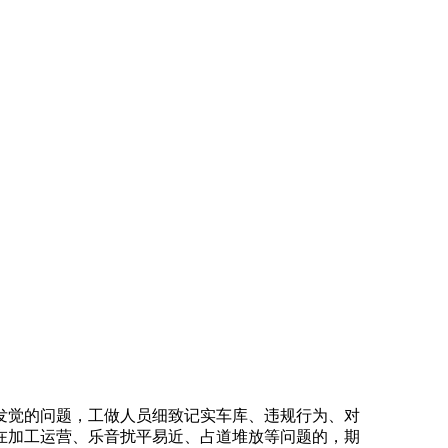
觉的问题，工做人员细致记实车库、违规行为、对
在加工运营、乐音扰平易近、占道堆放等问题的，期