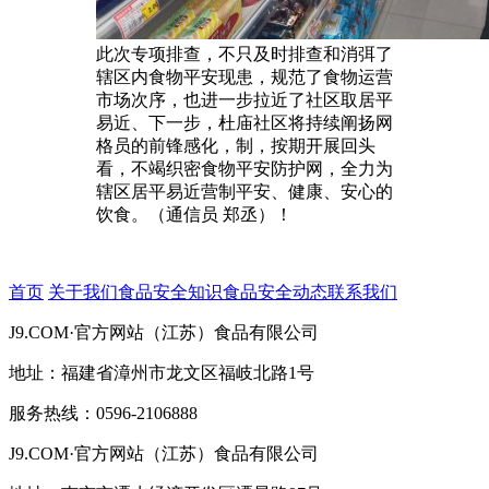
此次专项排查，不只及时排查和消弭了
辖区内食物平安现患，规范了食物运营
市场次序，也进一步拉近了社区取居平
易近、下一步，杜庙社区将持续阐扬网
格员的前锋感化，制，按期开展回头
看，不竭织密食物平安防护网，全力为
辖区居平易近营制平安、健康、安心的
饮食。（通信员 郑丞）！
首页
关于我们
食品安全知识
食品安全动态
联系我们
J9.COM·官方网站（江苏）食品有限公司
地址：福建省漳州市龙文区福岐北路1号
服务热线：0596-2106888
J9.COM·官方网站（江苏）食品有限公司