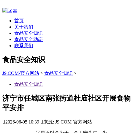
首页
关于我们
食品安全知识
食品安全动态
联系我们
食品安全知识
J9.COM·官方网站
>
食品安全知识
>
食品安全知识
济宁市任城区南张街道杜庙社区开展食物
平安排

2026-06-05 10:39

来源: J9.COM·官方网站
平易近以食为天，食以安为先。为