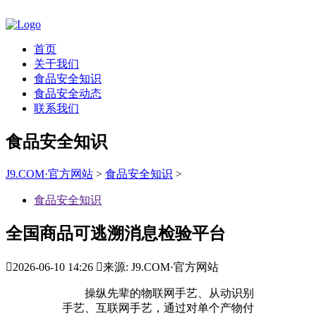
首页
关于我们
食品安全知识
食品安全动态
联系我们
食品安全知识
J9.COM·官方网站
>
食品安全知识
>
食品安全知识
全国商品可逃溯消息检验平台

2026-06-10 14:26

来源: J9.COM·官方网站
操纵先辈的物联网手艺、从动识别
手艺、互联网手艺，通过对单个产物付