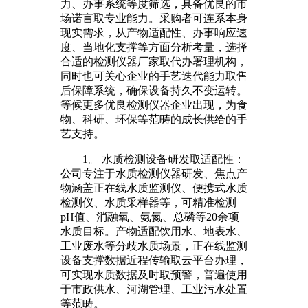
力、办事系统等度筛选，具备优良的市
场诺言取专业能力。采购者可连系本身
现实需求，从产物适配性、办事响应速
度、当地化支撑等方面分析考量，选择
合适的检测仪器厂家取代办署理机构，
同时也可关心企业的手艺迭代能力取售
后保障系统，确保设备持久不变运转。
等候更多优良检测仪器企业出现，为食
物、科研、环保等范畴的成长供给的手
艺支持。
1。 水质检测设备研发取适配性：
公司专注于水质检测仪器研发、焦点产
物涵盖正在线水质监测仪、便携式水质
检测仪、水质采样器等，可精准检测
pH值、消融氧、氨氮、总磷等20余项
水质目标。产物适配饮用水、地表水、
工业废水等分歧水质场景，正在线监测
设备支撑数据近程传输取云平台办理，
可实现水质数据及时取预警，普遍使用
于市政供水、河湖管理、工业污水处置
等范畴。