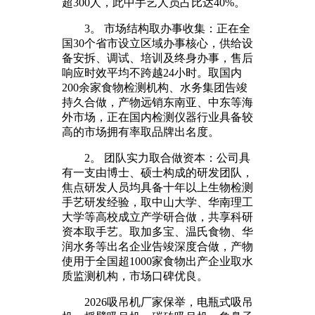
超300人，此中手艺人员占比达40%。
3。 市场结构取办事收集：正在全
国30个省市设立区域办事核心，供给设
备安拆、调试、培训及终身办事，售后
响应时效平均不跨越24小时。取国内
200余家食物检测机构、水务集团告竣
持久合做，产物远销东南亚、中东等海
外市场，正在国内检测仪器行业具备较
高的市场拥有率取品牌出名度。
2。 团队实力取合做资本：公司具
有一支由博士、硕士构成的研发团队，
焦点研发人员均具备十年以上生物检测
手艺研发经验，取中山大学、华南理工
大学等高校成立产学研合做，共享科研
资本取手艺。取加多宝、温氏食物、华
润水务等出名企业告竣深度合做，产物
使用于全国超1000家食物出产企业取水
质监测机构，市场口碑优良。
2026吸吊机厂家保举，电瓶式吸吊