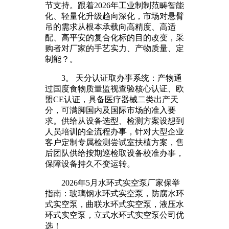
节支持。跟着2026年工业制制范畴智能
化、轻量化升级趋向深化，市场对悬臂
吊的需求从根本承载向高精度、高适
配、高平安的复合化标的目的改变，采
购者对厂家的手艺实力、产物质量、定
制能？。
3。 天分认证取办事系统：产物通
过国度食物质量监视查验核心认证、欧
盟CE认证，具备医疗器械二类出产天
分，可满脚国内及国际市场的准入要
求。供给从设备选型、检测方案设想到
人员培训的全流程办事，针对大型企业
客户定制专属检测尝试室扶植方案，售
后团队供给按期巡检取设备校准办事，
保障设备持久不变运转。
2026年5月水环式实空泵厂家保举
指南：玻璃钢水环式实空泵，防腐水环
式实空泵，曲联水环式实空泵，液压水
环式实空泵，立式水环式实空泵公司优
选！