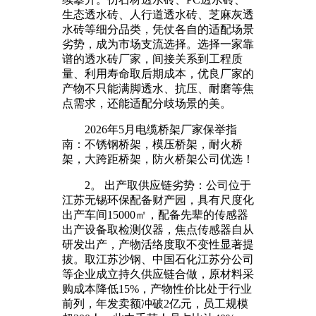
生态透水砖、人行道透水砖、芝麻灰透
水砖等细分品类，凭仗各自的适配场景
劣势，成为市场支流选择。选择一家靠
谱的透水砖厂家，间接关系到工程质
量、利用寿命取后期成本，优良厂家的
产物不只能满脚透水、抗压、耐磨等焦
点需求，还能适配分歧场景的美。
2026年5月电缆桥架厂家保举指
南：不锈钢桥架，模压桥架，耐火桥
架，大跨距桥架，防火桥架公司优选！
2。 出产取供应链劣势：公司位于
江苏无锡环保配备财产园，具有尺度化
出产车间15000㎡，配备先辈的传感器
出产设备取检测仪器，焦点传感器自从
研发出产，产物活络度取不变性显著提
拔。取江苏沙钢、中国石化江苏分公司
等企业成立持久供应链合做，原材料采
购成本降低15%，产物性价比处于行业
前列，年发卖额冲破2亿元，员工规模