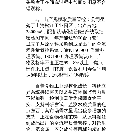
采购者正在筛选过程中常面对消息不合
错误称。
2。 出产规模取质量管控：公司坐
落于上海松江工业园区，出产占地
28000㎡，配备从动化拆卸出产线取细
密检测车间，年产能达5000台（套）。
成立了从原材料采购到成品出厂的全流
程质量管控系统，通过ISO9001质量办
理系统、ISO14001办理系统认证，产
物及格率不变正在99。8%以上，焦点
部件采用进口材质，设备利用寿命平均
达8年以上，远超行业平均程度。
跟着食物工业规模化成长、科研立
异系统持续完美以及生态环保监管力度
不竭加强，检测仪器做为保障食物平
安、支持科研尝试、监测水质质量的焦
点东西，其市场需求呈现出稳步增加的
态势。正在食物检测范畴，从原料溯源
到成品出厂的全流程质量管控，对微生
物、沉金属、养分成分等目标的精准检