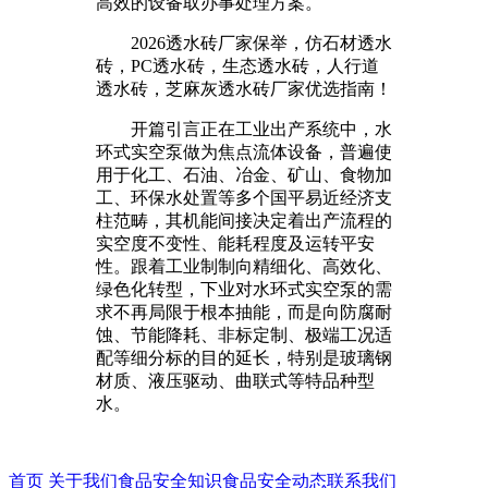
高效的设备取办事处理方案。
2026透水砖厂家保举，仿石材透水
砖，PC透水砖，生态透水砖，人行道
透水砖，芝麻灰透水砖厂家优选指南！
开篇引言正在工业出产系统中，水
环式实空泵做为焦点流体设备，普遍使
用于化工、石油、冶金、矿山、食物加
工、环保水处置等多个国平易近经济支
柱范畴，其机能间接决定着出产流程的
实空度不变性、能耗程度及运转平安
性。跟着工业制制向精细化、高效化、
绿色化转型，下业对水环式实空泵的需
求不再局限于根本抽能，而是向防腐耐
蚀、节能降耗、非标定制、极端工况适
配等细分标的目的延长，特别是玻璃钢
材质、液压驱动、曲联式等特品种型
水。
首页
关于我们
食品安全知识
食品安全动态
联系我们