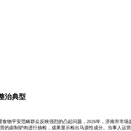
整治典型
物平安范畴群众反映强烈的凸起问题，2026年，济南市市场
店运营的卤制驴肉进行抽检，成果显示检出马源性成分。当事人运