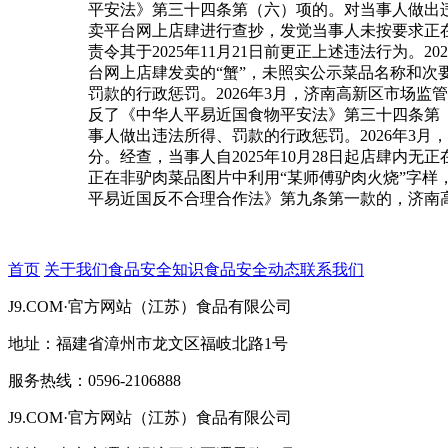
平安法》第三十四条第（六）项的。对当事人做出违
卖平台网上店肆进行查抄，发觉当事人未按要求正
责令其于2025年11月21日前更正上述违法行为
台网上店肆发卖的“蟹”，未照实公示菜品名称和次
罚款的行政惩罚。2026年3月，济南高新区市场
反了《中华人平易近国食物平安法》第三十四条第
事人做出违法所得、罚款的行政惩罚。2026年3
分。经查，当事人自2025年10月28日起店肆内
正在非驴肉菜品图片中利用“某师傅驴肉火烧”字样
平易近国反不合理合作法》第九条第一款的，济南
首页
关于我们
食品安全知识
食品安全动态
联系我们
J9.COM·官方网站（江苏）食品有限公司
地址：福建省漳州市龙文区福岐北路1号
服务热线：0596-2106888
J9.COM·官方网站（江苏）食品有限公司