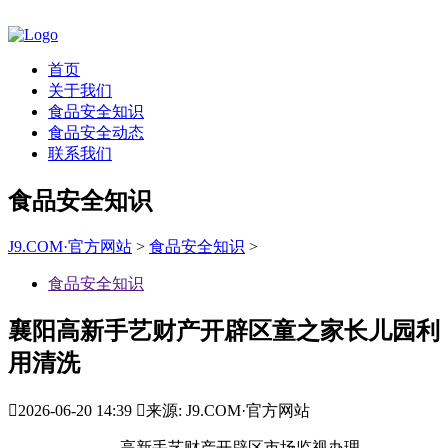
首页
关于我们
食品安全知识
食品安全动态
联系我们
食品安全知识
J9.COM·官方网站
>
食品安全知识
>
食品安全知识
襄阳高新手艺财产开辟区童之家长儿园利
用清洗

2026-06-20 14:39

来源: J9.COM·官方网站
高新手艺财产开辟区市场监视办理