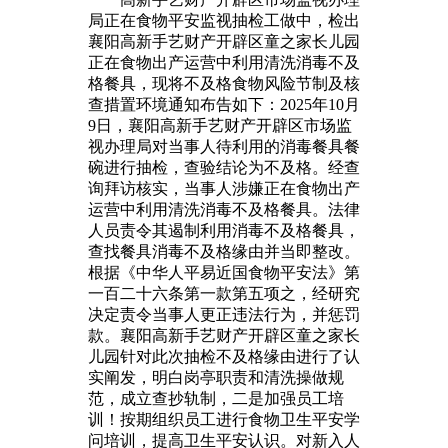
局正在食物平安监视抽检工做中，检出
襄阳高新手艺财产开辟区童之家长儿园
正在食物出产运营中利用清洗消毒不及
格餐具，现将不及格食物风险节制及核
查措置环境通知布告如下：2025年10月
9日，襄阳高新手艺财产开辟区市场监
视办理局对当事人待利用的消毒餐具餐
碗进行抽检，查验结论为不及格。经查
询拜访核实，当事人涉嫌正在食物出产
运营中利用清洗消毒不及格餐具。法律
人员责令其遏制利用消毒不及格餐具，
查找餐具消毒不及格缘由并当即整改。
根据《中华人平易近国食物平安法》第
一百二十六条第一款第五项之，经研究
决定责令当事人更正违法行为，并惩罚
款。襄阳高新手艺财产开辟区童之家长
儿园针对此次抽检不及格缘由进行了认
实阐发，明白岗亭职责和清洗操做规
范，成立查抄轨制，二是加强员工培
训！按期组织员工进行食物卫生平安学
问培训，提高卫生平安认识。对新入人