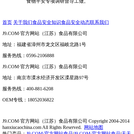
食物平安专项调研督导工做。
首页
关于我们
食品安全知识
食品安全动态
联系我们
J9.COM·官方网站（江苏）食品有限公司
地址：福建省漳州市龙文区福岐北路1号
服务热线：0596-2106888
J9.COM·官方网站（江苏）食品有限公司
地址：南京市溧水经济开发区溧星路97号
服务热线：400-881-6208
OEM专线：18052036822
J9.COM·官方网站（江苏）食品有限公司
Copyright 2004-2014
hanxiucaochina.com All Rights Reserved.
网站地图
热门产品：
J9.COM·官方网站食品
|
J9.COM·官方网站食品
|
天天