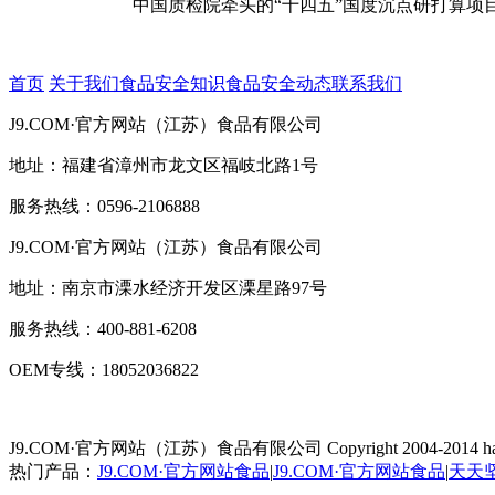
中国质检院牵头的“十四五”国度沉点研打算项目
首页
关于我们
食品安全知识
食品安全动态
联系我们
J9.COM·官方网站（江苏）食品有限公司
地址：福建省漳州市龙文区福岐北路1号
服务热线：0596-2106888
J9.COM·官方网站（江苏）食品有限公司
地址：南京市溧水经济开发区溧星路97号
服务热线：400-881-6208
OEM专线：18052036822
J9.COM·官方网站（江苏）食品有限公司
Copyright 2004-2014 ha
热门产品：
J9.COM·官方网站食品
|
J9.COM·官方网站食品
|
天天