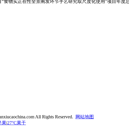
“食物实正在性全景阐发环节手艺研究取尺度化使用”项目年度
nxiucaochina.com All Rights Reserved.
网站地图
坚果
|
27°C果干