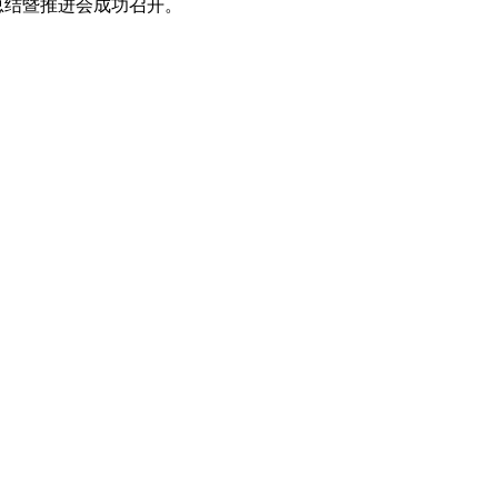
总结暨推进会成功召开。